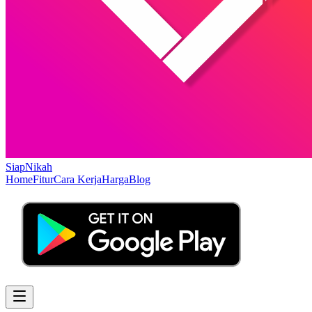
Siap
Nikah
Home
Fitur
Cara Kerja
Harga
Blog